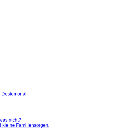
artenlegen Madame Destemona
e Destemona!
 was nicht?
 kleine Familiensorgen.