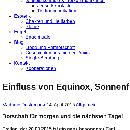
Jenseitskontakte & Tierkommunikation
Jenseitskontakte
Tierkommunikation
Esoterik
Chakren und Heilfarben
Steine
Engel
Engelrituale
Blog
Liebe und Partnerschaft
Geschichten aus meiner Praxis
Single-Beratung
Kontakt
Kooperationen
Einfluss von Equinox, Sonnenf
Madame Destemona
14. April 2015
Allgemein
Botschaft für morgen und die nächsten Tage!
Freitag, der 20.03.2015 ist ein ganz besonderer Tag!