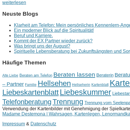
weiterlesen
Neuste Blogs
Klarheit am Telefon: Mein persönliches Kennenlern-Ang
Ein moderner Blick auf die Spiritualität!
Beruf und Karriere.
Kommt der EX Partner wieder zurück?
Was bringt uns der August?
Spirituelle Lebensberatung bei Zukunftsängsten und So
Häufige Themen
Beraten lassen
Beratu
Beraterin
Beraten am Telefon
Alte Liebe
Kart
Hellsehen
– Partner
Familie
Hellseherin
Kartenblatt
Liebeskartenblatt
Liebeskummer
Liebestar
Telefonberatung
Trennung
Trennung vom Seelenpa
Verwendung der Kartenbilder mit Genehmigung der Spielkart
Madame Destemona | Wahrsagen, Kartenlegen, Lenormandka
Impressum
&
Datenschutz