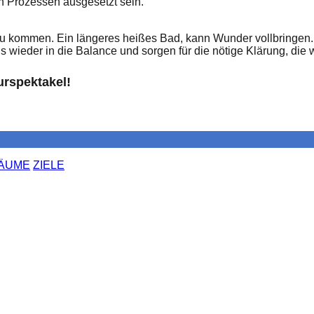
n Prozessen ausgesetzt sein.
zu kommen. Ein längeres heißes Bad, kann Wunder vollbringen. E
eder in die Balance und sorgen für die nötige Klärung, die wi
urspektakel!
ÄUME
ZIELE