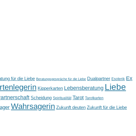
Ex
tung für die Liebe
Dualpartner
Esoterik
Beratungsgespräche für die Liebe
Liebe
rtenlegerin
Lebensberatung
Kipperkarten
artnerschaft
Tarot
Scheidung
Spiritualität
Tarotkarten
Wahrsagerin
ager
Zukunft deuten
Zukunft für die Liebe