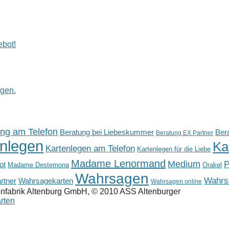
ebot!
rgen.
ng am Telefon
Beratung bei Liebeskummer
Bera
Beratung EX Partner
enlegen
Ka
Kartenlegen am Telefon
Kartenlegen für die Liebe
Madame Lenormand
Medium
P
ot
Madame Destemona
Orakel
Wahrsagen
Wahrs
rtner
Wahrsagekarten
Wahrsagen online
enfabrik Altenburg GmbH, © 2010 ASS Altenburger
rten