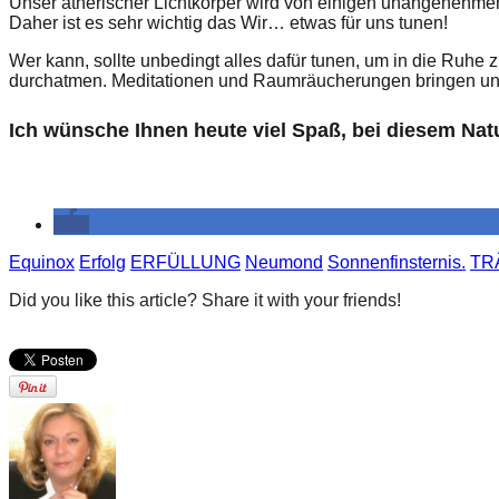
Unser ätherischer Lichtkörper wird von einigen unangenehme
Daher ist es sehr wichtig das Wir… etwas für uns tunen!
Wer kann, sollte unbedingt alles dafür tunen, um in die Ruhe 
durchatmen. Meditationen und Raumräucherungen bringen uns wi
Ich wünsche Ihnen heute viel Spaß, bei diesem Nat
Equinox
Erfolg
ERFÜLLUNG
Neumond
Sonnenfinsternis.
TR
Did you like this article? Share it with your friends!