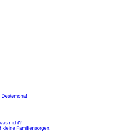
artenlegen Madame Destemona
e Destemona!
 was nicht?
 kleine Familiensorgen.