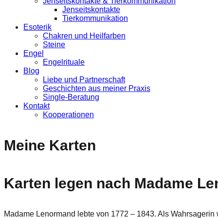
Jenseitskontakte & Tierkommunikation
Jenseitskontakte
Tierkommunikation
Esoterik
Chakren und Heilfarben
Steine
Engel
Engelrituale
Blog
Liebe und Partnerschaft
Geschichten aus meiner Praxis
Single-Beratung
Kontakt
Kooperationen
Meine Karten
Karten legen nach Madame Le
Madame Lenormand lebte von 1772 – 1843. Als Wahrsagerin wur