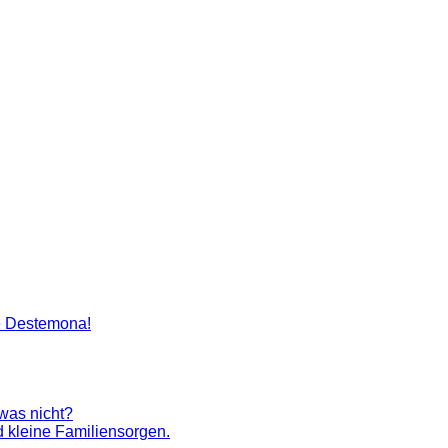
artenlegen Madame Destemona
e Destemona!
 was nicht?
 kleine Familiensorgen.