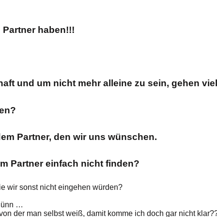
 Partner haben!!!
haft und um nicht mehr alleine zu sein, gehen v
den?
dem Partner, den wir uns wünschen.
m Partner einfach nicht finden?
die wir sonst nicht eingehen würden?
 dünn …
 von der man selbst weiß, damit komme ich doch gar nicht klar?