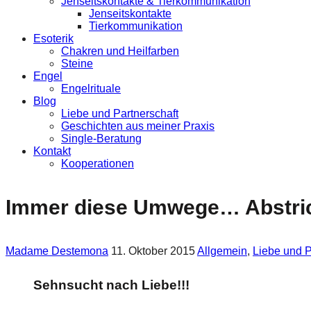
Jenseitskontakte & Tierkommunikation
Jenseitskontakte
Tierkommunikation
Esoterik
Chakren und Heilfarben
Steine
Engel
Engelrituale
Blog
Liebe und Partnerschaft
Geschichten aus meiner Praxis
Single-Beratung
Kontakt
Kooperationen
Immer diese Umwege… Abstrich
Madame Destemona
11. Oktober 2015
Allgemein
,
Liebe und P
Sehnsucht nach Liebe!!!