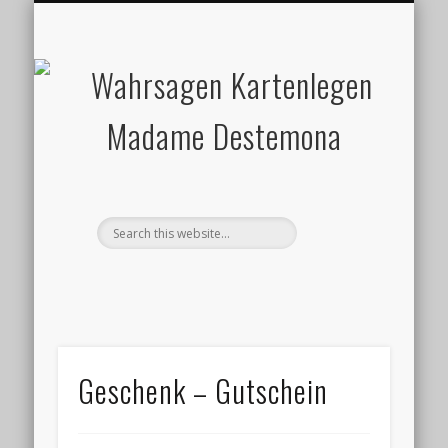
KARTENLEGEN
WAHRSAGEN
STARTSEITE
ESOTERIK
PORTRAIT
KONTAKT
ENGEL
BLOG
W
Ka
D
Geschenk – Gutschein