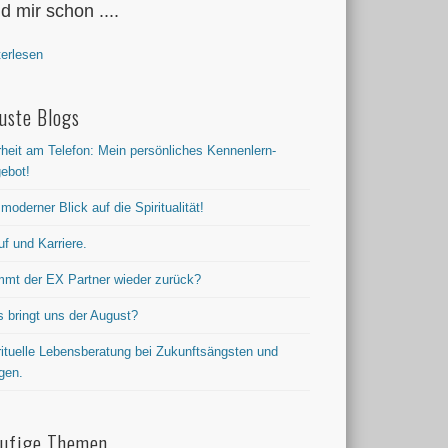
nd mir schon ....
terlesen
uste Blogs
rheit am Telefon: Mein persönliches Kennenlern-
ebot!
 moderner Blick auf die Spiritualität!
uf und Karriere.
mt der EX Partner wieder zurück?
 bringt uns der August?
rituelle Lebensberatung bei Zukunftsängsten und
gen.
ufige Themen