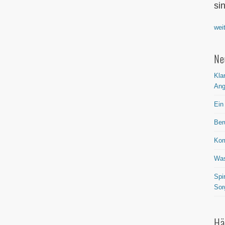
si
wei
Ne
Kla
Ang
Ein
Ber
Kom
Was
Spi
Sor
Hä