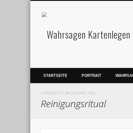
Facebook
Wahrsagen und Kartenlegen Madame Destemona
STARTSEITE
PORTRAIT
WAHRSA
CURRENTLY BROWSING TAG
Reinigungsritual