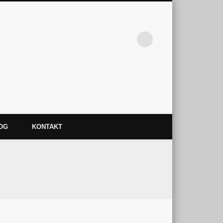
nlegen Madame Destemona
OG
KONTAKT