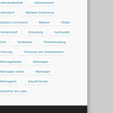
Liebeskartenblatt
Liebeskummer
Liebestarot
Madame Destemona
Madame Lenormand
Medium
Orakel
Partnerschaft
Scheidung
Spiritualität
Tarot
Tarotkarten
Telefonberatung
Trennung
Trennung vom Seelenpartner
Wahrsagekarten
Wahrsagen
Wahrsagen online
Wahrsager
Wahrsagerin
Zukunft deuten
Zukunft für die Liebe