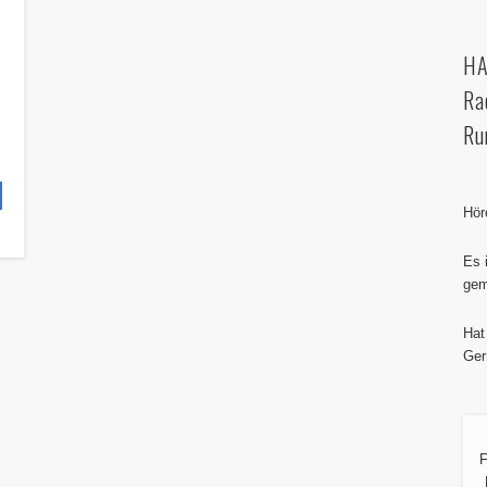
e
HA
Ra
Ru
Hör
Es 
gem
Hat
Ger
F