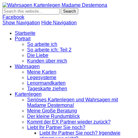
Wahrsagen
Wahrsagen und Kartenlegen Madame Destemona
Kartenlegen
Madame
Facebook
Destemona
Show Navigation
Hide Navigation
Startseite
Portrait
So arbeite ich
So arbeite ich: Teil 2
Die Liebe
Kunden über mich
Wahrsagen
Meine Karten
Legesysteme
Lenormandkarten
Tageskarte ziehen
Kartenlegen
Seriöses Kartenlegen und Wahrsagen mit
Madame Destemona!
Meine Große Beratung
Der kleine Rundumblick
Kommt der EX Partner wieder zurück?
Liebt Ihr Partner Sie noch?
Liebt Ihr Partner Sie noch? Irgendwie