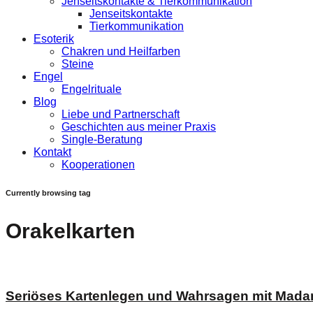
Jenseitskontakte & Tierkommunikation
Jenseitskontakte
Tierkommunikation
Esoterik
Chakren und Heilfarben
Steine
Engel
Engelrituale
Blog
Liebe und Partnerschaft
Geschichten aus meiner Praxis
Single-Beratung
Kontakt
Kooperationen
Currently browsing tag
Orakelkarten
Seriöses Kartenlegen und Wahrsagen mit Mad