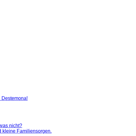
artenlegen Madame Destemona
e Destemona!
 was nicht?
 kleine Familiensorgen.