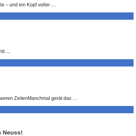
le – und ein Kopf voller …
hlt …
chweren ZeitenManchmal gerät das …
s Neuss!