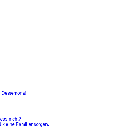
artenlegen Madame Destemona
e Destemona!
 was nicht?
 kleine Familiensorgen.