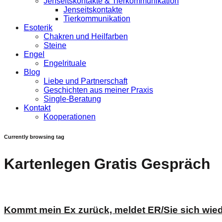
Jenseitskontakte & Tierkommunikation
Jenseitskontakte
Tierkommunikation
Esoterik
Chakren und Heilfarben
Steine
Engel
Engelrituale
Blog
Liebe und Partnerschaft
Geschichten aus meiner Praxis
Single-Beratung
Kontakt
Kooperationen
Currently browsing tag
Kartenlegen Gratis Gespräch
Kommt mein Ex zurück, meldet ER/Sie sich wie