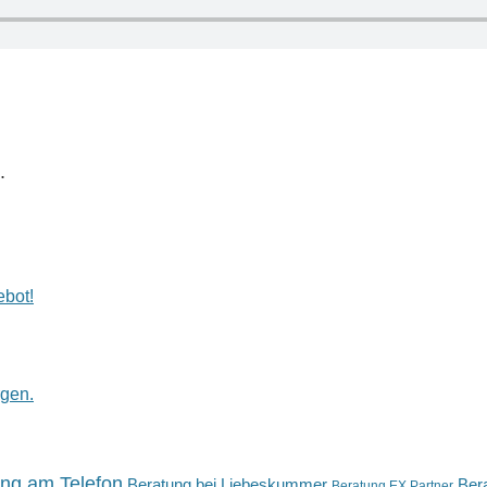
.
ebot!
rgen.
ng am Telefon
Beratung bei Liebeskummer
Bera
Beratung EX Partner