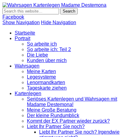
Wahrsagen
Wahrsagen und Kartenlegen Madame Destemona
Kartenlegen
Madame
Facebook
Destemona
Show Navigation
Hide Navigation
Startseite
Portrait
So arbeite ich
So arbeite ich: Teil 2
Die Liebe
Kunden über mich
Wahrsagen
Meine Karten
Legesysteme
Lenormandkarten
Tageskarte ziehen
Kartenlegen
Seriöses Kartenlegen und Wahrsagen mit
Madame Destemona!
Meine Große Beratung
Der kleine Rundumblick
Kommt der EX Partner wieder zurück?
Liebt Ihr Partner Sie noch?
Liebt Ihr Partner Sie noch? Irgendwie