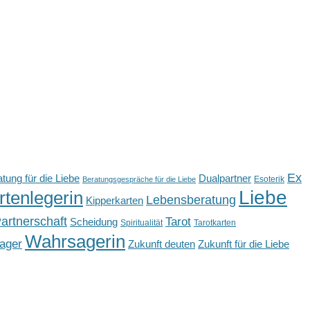
Ex
tung für die Liebe
Dualpartner
Esoterik
Beratungsgespräche für die Liebe
Liebe
rtenlegerin
Lebensberatung
Kipperkarten
artnerschaft
Tarot
Scheidung
Spiritualität
Tarotkarten
Wahrsagerin
ager
Zukunft deuten
Zukunft für die Liebe