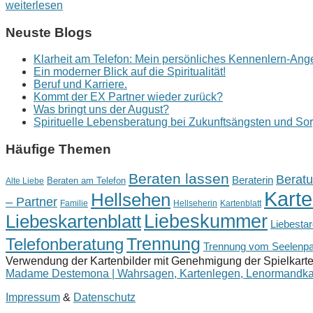
weiterlesen
Neuste Blogs
Klarheit am Telefon: Mein persönliches Kennenlern-Ang
Ein moderner Blick auf die Spiritualität!
Beruf und Karriere.
Kommt der EX Partner wieder zurück?
Was bringt uns der August?
Spirituelle Lebensberatung bei Zukunftsängsten und So
Häufige Themen
Beraten lassen
Beratu
Beraterin
Beraten am Telefon
Alte Liebe
Kart
Hellsehen
– Partner
Familie
Hellseherin
Kartenblatt
Liebeskartenblatt
Liebeskummer
Liebestar
Telefonberatung
Trennung
Trennung vom Seelenpa
Verwendung der Kartenbilder mit Genehmigung der Spielkart
Madame Destemona | Wahrsagen, Kartenlegen, Lenormandka
Impressum
&
Datenschutz