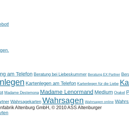
ebot!
rgen.
ng am Telefon
Beratung bei Liebeskummer
Bera
Beratung EX Partner
enlegen
Ka
Kartenlegen am Telefon
Kartenlegen für die Liebe
Madame Lenormand
Medium
P
ot
Madame Destemona
Orakel
Wahrsagen
Wahrs
rtner
Wahrsagekarten
Wahrsagen online
enfabrik Altenburg GmbH, © 2010 ASS Altenburger
rten