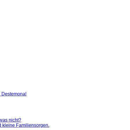
artenlegen Madame Destemona
e Destemona!
 was nicht?
 kleine Familiensorgen.