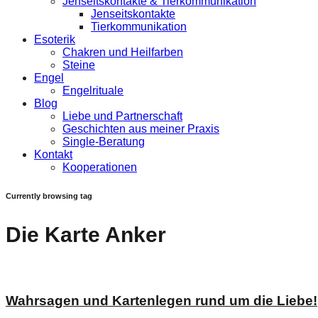
Jenseitskontakte & Tierkommunikation
Jenseitskontakte
Tierkommunikation
Esoterik
Chakren und Heilfarben
Steine
Engel
Engelrituale
Blog
Liebe und Partnerschaft
Geschichten aus meiner Praxis
Single-Beratung
Kontakt
Kooperationen
Currently browsing tag
Die Karte Anker
Wahrsagen und Kartenlegen rund um die Liebe!