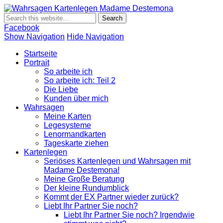
Wahrsagen
Wahrsagen und Kartenlegen Madame Destemona
Kartenlegen
Madame
Facebook
Destemona
Show Navigation
Hide Navigation
Startseite
Portrait
So arbeite ich
So arbeite ich: Teil 2
Die Liebe
Kunden über mich
Wahrsagen
Meine Karten
Legesysteme
Lenormandkarten
Tageskarte ziehen
Kartenlegen
Seriöses Kartenlegen und Wahrsagen mit
Madame Destemona!
Meine Große Beratung
Der kleine Rundumblick
Kommt der EX Partner wieder zurück?
Liebt Ihr Partner Sie noch?
Liebt Ihr Partner Sie noch? Irgendwie