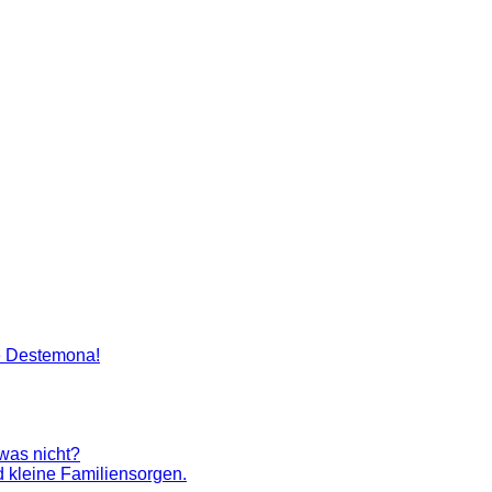
artenlegen Madame Destemona
e Destemona!
 was nicht?
 kleine Familiensorgen.