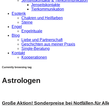
Jenseitskontakte & Tierkommunikation
Jenseitskontakte
Tierkommunikation
Esoterik
Chakren und Heilfarben
Steine
Engel
Engelrituale
Blog
Liebe und Partnerschaft
Geschichten aus meiner Praxis
Single-Beratung
Kontakt
Kooperationen
Currently browsing tag
Astrologen
Große Aktion! Sonderpreise bei Notfällen,für Al