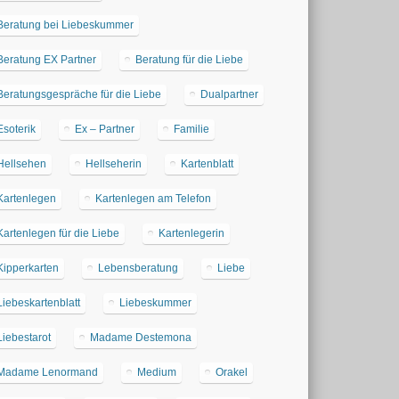
Beratung bei Liebeskummer
Beratung EX Partner
Beratung für die Liebe
Beratungsgespräche für die Liebe
Dualpartner
Esoterik
Ex – Partner
Familie
Hellsehen
Hellseherin
Kartenblatt
Kartenlegen
Kartenlegen am Telefon
Kartenlegen für die Liebe
Kartenlegerin
Kipperkarten
Lebensberatung
Liebe
Liebeskartenblatt
Liebeskummer
Liebestarot
Madame Destemona
Madame Lenormand
Medium
Orakel