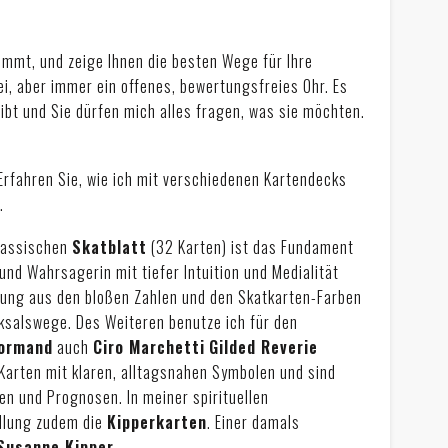
kommt, und zeige Ihnen die besten Wege für Ihre
ei, aber immer ein offenes, bewertungsfreies Ohr. Es
gibt und Sie dürfen mich alles fragen, was sie möchten.
Erfahren Sie, wie ich mit verschiedenen Kartendecks
.
lassischen
Skatblatt
(32 Karten) ist das Fundament
und Wahrsagerin mit tiefer Intuition und Medialität
hrung aus den bloßen Zahlen und den Skatkarten-Farben
cksalswege. Des Weiteren benutze ich für den
ormand
auch
Ciro Marchetti
Gilded Reverie
 Karten mit klaren, alltagsnahen Symbolen und sind
en und Prognosen. In meiner spirituellen
ellung zudem die
Kipperkarten
. Einer damals
Susanne Kipper
.