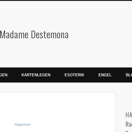
Wahrsagen Karte
GEN
KARTENLEGEN
ESOTERIK
ENGEL
BL
HA
Ra
Allgemein