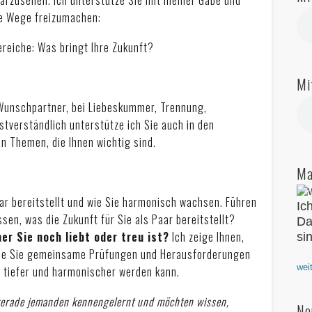
ue Wege freizumachen:
reiche: Was bringt Ihre Zukunft?
Mi
m Wunschpartner, bei Liebeskummer, Trennung,
tverständlich unterstütze ich Sie auch in den
en Themen, die Ihnen wichtig sind.
Ma
aar bereitstellt und wie Sie harmonisch wachsen. Führen
Ic
sen, was die Zukunft für Sie als Paar bereitstellt?
Da
er Sie noch liebt oder treu ist?
Ich zeige Ihnen,
si
wie Sie gemeinsame Prüfungen und Herausforderungen
wei
r tiefer und harmonischer werden kann.
gerade jemanden kennengelernt und möchten wissen,
Ne