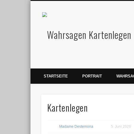
Facebook
Wahrsagen und Kartenlegen Madame Destemona
STARTSEITE
PORTRAIT
WAHRSA
Kartenlegen
Madame Destemona
5. Juni 2026