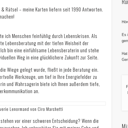
Ru
 & Rätsel – meine Karten liefern seit 1990 Antworten.
 machen!
Hör
Es 
te ich Menschen feinfühlig durch Lebenskrisen. Als
gem
erte Lebensberatung mit der tiefen Weisheit der
 Ich bin eine einfühlsame Lebensberaterin und stehe
Hat
iduellen Weg in eine glücklichere Zukunft zur Seite.
Ger
 die Wiege gelegt wurde, fließt in jede Beratung ein.
rtvolle Werkzeuge, um tief in Ihre Energiefelder zu
erin und Wahrsagerin biete ich Ihnen außerdem tiefe,
F
Tierkommunikation an.
everie Lenormand von Ciro Marchetti
er stehen vor einer schweren Entscheidung? Wenn die
Mi
klarzusehen. Ich unterstütze Sie mit meiner Gabe und