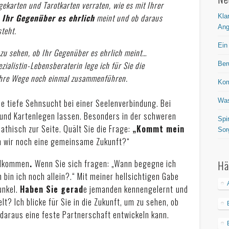
ekarten und Tarotkarten verraten, wie es mit Ihrer
 Ihr Gegenüber es ehrlich
meint und ob daraus
Kla
Ang
steht.
Ein
m zu sehen, ob Ihr Gegenüber es ehrlich meint…
zialistin-Lebensberaterin lege ich für Sie die
Ber
Ihre Wege noch einmal zusammenführen.
Kom
Was
 tiefe Sehnsucht bei einer Seelenverbindung. Bei
 und Kartenlegen lassen. Besonders in der schweren
Spi
athisch zur Seite. Quält Sie die Frage:
„Kommt mein
Sor
n wir noch eine gemeinsame Zukunft?“
illkommen
.
Wenn Sie sich fragen: „Wann begegne ich
Hä
bin ich noch allein?.“ Mit meiner hellsichtigen Gabe
unkel.
Haben Sie gerad
e jemanden kennengelernt
und
t? Ich blicke für Sie in die Zukunft, um zu sehen, ob
 daraus eine feste Partnerschaft entwickeln kann.